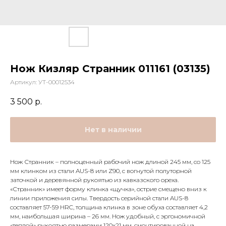
Нож Кизляр Странник 011161 (03135)
Артикул:
УТ-00012534
3 500
р.
Нет в наличии
Нож Странник – полноценный рабочий нож длиной 245 мм, со 125
мм клинком из стали AUS-8 или Z90, с вогнутой полуторной
заточкой и деревянной рукоятью из кавказского ореха.
«Странник» имеет форму клинка «щучка», острие смещено вниз к
линии приложения силы. Твердость серийной стали AUS-8
составляет 57-59 HRC, толщина клинка в зоне обуха составляет 4,2
мм, наибольшая ширина – 26 мм. Нож удобный, с эргономичной
«теплой» рукоятью размерами 120х21 мм, смонтированной на