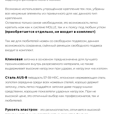
Возможно использовать упрощённое крепление тек-лок, убраны
все ненужные элементы из привычного для нас данного тип
крепления.
Оставлено только самое необходимое, это возможность легко
крепить нож как к системе MOLLE, так и к поясу под любым углом
(приобретается отдельно, не входит в комплект)
.
Так же для любителей ножен со свободном подвесом, данная
возможность сохранена, съёмный ремешок свободного подвеса
входит в комплект.
Клиновая
заточка в основном предназначена для лучшего
проникновения внутрь разрезаемого материала, но также
выдерживает высокие нагрузки при ударах, и нагрузки «на излом».
Сталь АUS-8
твёрдость 57-59 HRC, японская нержавеющая сталь
золотая середина среди всех ножевых сталей, хорошо держит
заточку, сталь легко поддаётся заточке даже подручными
средствами, хорошие показатели ударных нагрузок. При не
высокой цене, это отличный выбор как профессионалов, так и
любителей.
Рукоять эластрон
- это резинопластик, отличается высокой