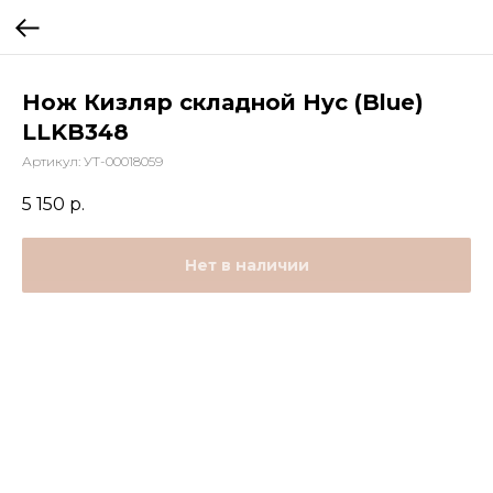
Нож Кизляр складной Hyc (Blue)
LLKB348
Артикул:
УТ-00018059
5 150
р.
Нет в наличии