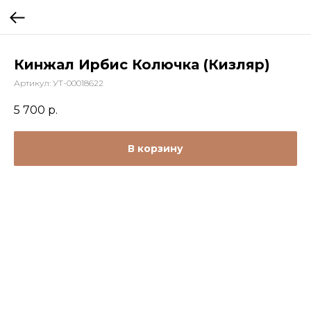
Кинжал Ирбис Колючка (Кизляр)
Артикул:
УТ-00018622
5 700
р.
В корзину