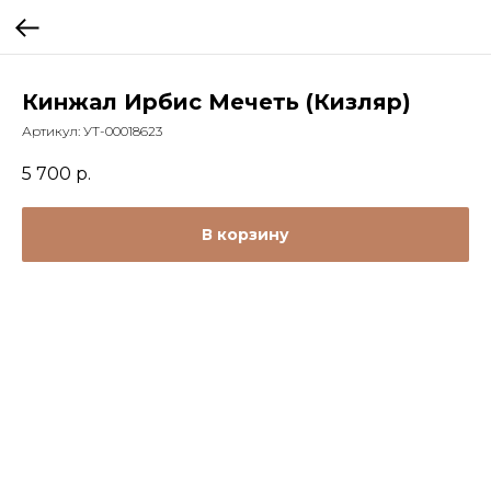
Кинжал Ирбис Мечеть (Кизляр)
Артикул:
УТ-00018623
5 700
р.
В корзину