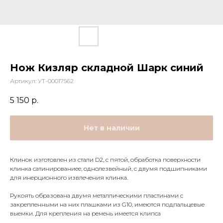
Нож Кизляр складной Шарк синий
Артикул:
УТ-00017562
5 150
р.
Нет в наличии
Клинок изготовлен из стали D2, с пятой, обработка поверхности
клинка сатинированиее, однолезвейный, с двумя подшипниками
для инерционного извлечения клинка.
Рукоять образована двумя металлическими пластинами с
закрепленными на них плашками из G10, имеются подпальцевые
выемки. Для крепления на ремень имеется клипса