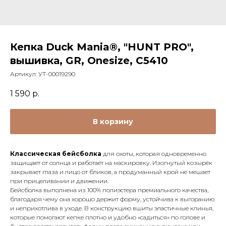
Кепка Duck Mania®, "HUNT PRO",
вышивка, GR, Onesize, С5410
Артикул:
УТ-00019290
1 590
р.
В корзину
Классическая бейсболка
для охоты, которая одновременно
защищает от солнца и работает на маскировку. Изогнутый козырёк
закрывает глаза и лицо от бликов, а продуманный крой не мешает
при прицеливании и движении.
Бейсболка выполнена из 100% полиэстера премиального качества,
благодаря чему она хорошо держит форму, устойчива к выгоранию
и неприхотлива в уходе. В конструкцию вшиты эластичные клинья,
которые помогают кепке плотно и удобно «садиться» по голове и