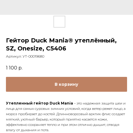
Гейтор Duck Mania® утеплённый,
SZ, Onesize, С5406
Артикул:
УТ-00019680
1 100
р.
В корзину
Утепленный гейтор Duck Mania
– это надежная защита шеи и
лица для самых суровых зимних условий, когда ветер режет лицо, а
мороз пробирает до костей. Длинноворсовый арктик флис создает
мягкий, уютный барьер, который приятно касается кожи,
эффективно сохраняет тепло и при этом отлично дышит, отводя
влагу от дыхания и пота.​