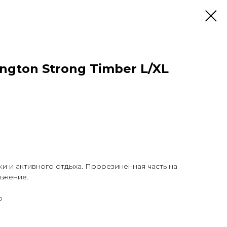
gton Strong Timber L/XL
ки и активного отдыха. Прорезиненная часть на
ьжение.
р