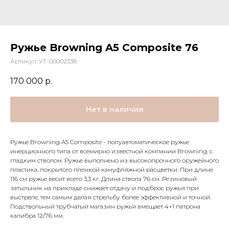
Ружье Browning A5 Composite 76
Артикул:
УТ-00002338
170 000
р.
Нет в наличии
Ружье Browning A5 Composite - полуавтоматическое ружье
инерционного типа от всемирно известной компании Browning, с
гладким стволом. Ружье выполнено из высокопрочного оружейного
пластика, покрытого пленкой камуфляжной расцветки. При длине
116 см ружье весит всего 3,3 кг. Длина ствола 76 см. Резиновый
затыльник на прикладе снижает отдачу и подброс ружья при
выстреле, тем самым делая стрельбу более эффективной и точной.
Подствольный трубчатый магазин ружья вмещает 4+1 патрона
калибра 12/76 мм.