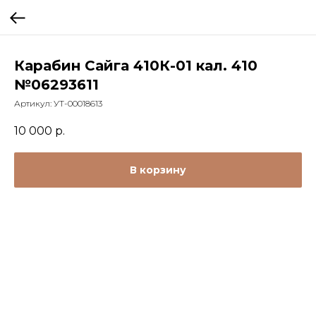
Карабин Сайга 410К-01 кал. 410
№06293611
Артикул:
УТ-00018613
10 000
р.
В корзину