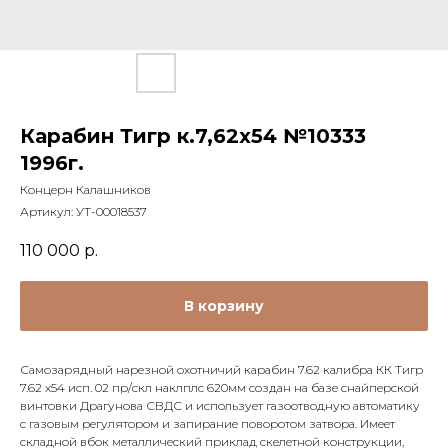
Карабин Тигр к.7,62x54 №10333
1996г.
Концерн Калашников
Артикул:
УТ-00018537
110 000
р.
В корзину
Самозарядный нарезной охотничий карабин 7.62 калибра КК Тигр
7.62 х54 исп. 02 пр/скл наклплс 620мм создан на базе снайперской
винтовки Драгунова СВДС и использует газоотводную автоматику
с газовым регулятором и запирание поворотом затвора. Имеет
складной вбок металлический приклад скелетной конструкции,