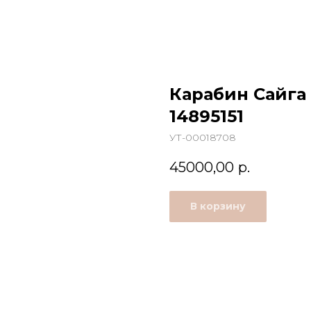
Карабин Сайга 
14895151
УТ-00018708
45000,00
р.
В корзину