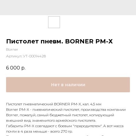
Пистолет пневм. BORNER PМ-Х
Borner
Артикул:
УТ-00014428
6 000
р.
Нет в наличии
Пистолет пневматический BORNER PM-X, кал. 4,5 мм
Borner PM-X - пневматический пистолет, производства компании
Borner, пожалуй, самый бюджетный пистолет, копирующий
внешний вид знаменитого армейского пистолета.
Габариты PM-X совпадают с боевым "прародителем". А вот масса
почти в 4 раза меньше - всего 270 гр.