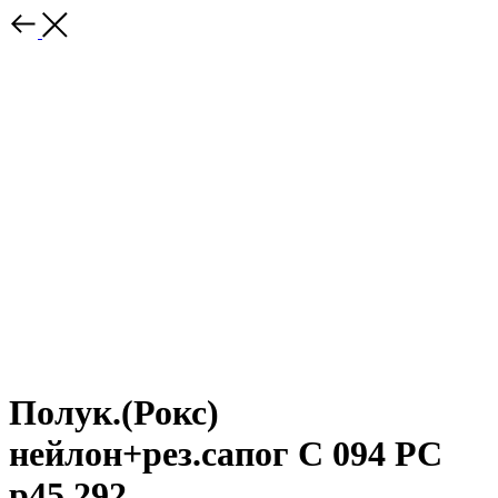
Полук.(Рокс)
нейлон+рез.сапог С 094 РС
р45 292