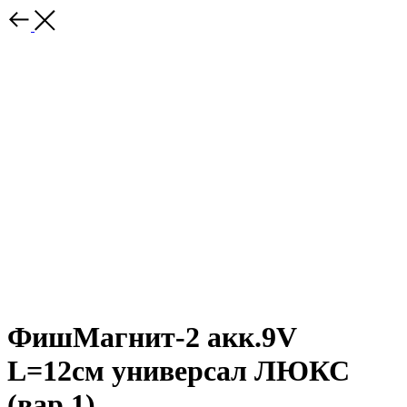
ФишМагнит-2 акк.9V
L=12см универсал ЛЮКС
(вар.1)