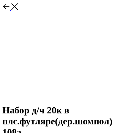
Набор д/ч 20к в
плс.футляре(дер.шомпол)
108а