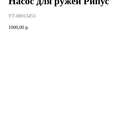
Насос для ружей Рипус
УТ-00013453
1000,00
р.