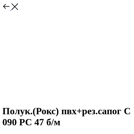
Полук.(Рокс) пвх+рез.сапог С
090 РС 47 б/м