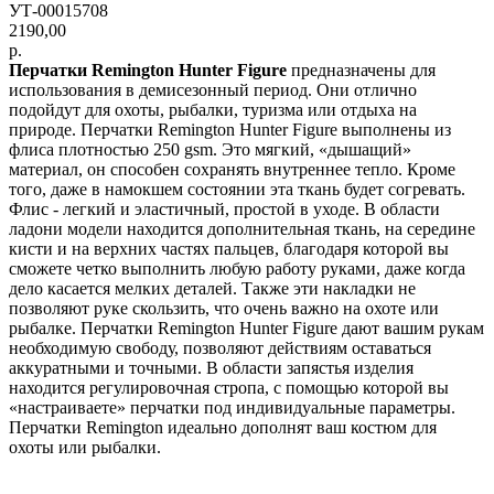
УТ-00015708
2190,00
р.
Перчатки Remington Hunter Figure
предназначены для
использования в демисезонный период. Они отлично
подойдут для охоты, рыбалки, туризма или отдыха на
природе. Перчатки Remington Hunter Figure выполнены из
флиса плотностью 250 gsm. Это мягкий, «дышащий»
материал, он способен сохранять внутреннее тепло. Кроме
того, даже в намокшем состоянии эта ткань будет согревать.
Флис - легкий и эластичный, простой в уходе. В области
ладони модели находится дополнительная ткань, на середине
кисти и на верхних частях пальцев, благодаря которой вы
сможете четко выполнить любую работу руками, даже когда
дело касается мелких деталей. Также эти накладки не
позволяют руке скользить, что очень важно на охоте или
рыбалке. Перчатки Remington Hunter Figure дают вашим рукам
необходимую свободу, позволяют действиям оставаться
аккуратными и точными. В области запястья изделия
находится регулировочная стропа, с помощью которой вы
«настраиваете» перчатки под индивидуальные параметры.
Перчатки Remington идеально дополнят ваш костюм для
охоты или рыбалки.