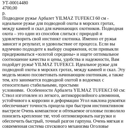
УТ-00014480
4700,00
р.
Подводное ружье Арбалет YILMAZ TUFEKCI 60 см -
идеальное ружье для подводной охоты в морских гротах,
между камней и скал для начинающих охотников. Подводная
охота – это один из способов слиться с природой и
удовлетворить свой инстинкт охотника. Именно от ружья
зависит и результат, и удовольствие от процесса. Если вы
вдумчиво подходите к выбору снаряжения, если привыкли
придерживаться «золотой середины» и ищете оптимальное
соотношение качества и цены, удобства и надежности, Вам
подойдет ружьё YILMAZ TUFEKCI. Идеальное ружье для
подводной охоты в морских гротах, между камней и скал. Эту
модель можно посоветовать начинающим охотникам, а также
тем, кто занимается подводной охотой в водоемах с
относительно стабильными, простыми
условиями. Особенности Арбалета YILMAZ TUFEKCI 60 см:
Ствол изготовлен из легкого, антикоррозийного алюминия,
устойчивого к коррозии и деформации Угол наклона рукоятки
обеспечивает точность прицела при быстром инстинктивном
выстреле Очень компактное и обтекаемое оголовье позволило
понизить крепление тяг, чтоб оптимизировать нагрузки и
обеспечить быстрый, точный разгон гарпуна. Очень мягкая и
современная система спускового механизма Оголовье