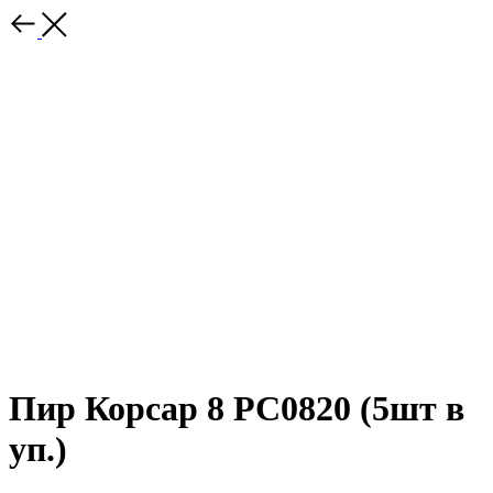
Пир Корсар 8 РС0820 (5шт в
уп.)