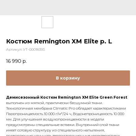
Костюм Remington XM Elite р. L
Артикул:
УТ-00018393
16 990
р.
В корзину
Демисезонный Костюм Remington XM Elite Green Forest
выполнен из мягкой, практически бесшумной ткани.
Технологичная мембрана Climatic Pro обладает характеристиками
Паропроницаемость 10 000 г/м²/24 ч, Водонепроницамость 10 000
мм. Для улучшения воздухопроницаемости в модели
предусмотрены специальные вставки. Внутренний слой ткани
имеет сотовую структуру из специального напыления,
позволяющую улучшить теплоизоляционные характеристики