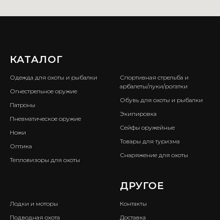
КАТАЛОГ
ㅤ
Одежда для охоты и рыбалки
Спортивная стрельба и
арбалеты/луки/рогатки
Огнестрельное оружие
Обувь для охоты и рыбалки
Патроны
Экипировка
Пневматическое оружие
Сейфы оружейные
Ножи
Товары для туризма
Оптика
Снаряжение для охоты
Тепловизоры для охоты
ㅤ
ДРУГОЕ
Лодки и моторы
Контакты
Подводная охота
Доставка