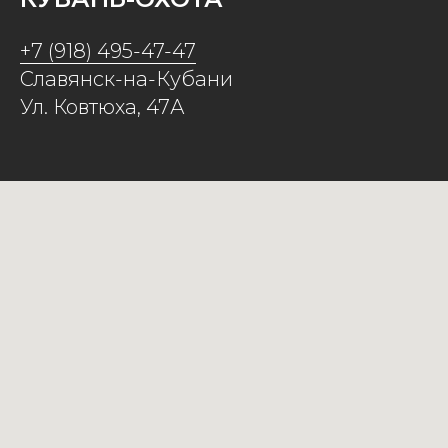
+7 (918) 495-47-47
Славянск-на-Кубани
Ул. Ковтюха, 47А