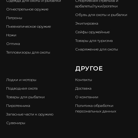
Одежда для охоты и рыбалки
Спортивная стрельба и
арбалеты/луки/рогатки
Огнестрельное оружие
Обувь для охоты и рыбалки
Патроны
Экипировка
Пневматическое оружие
Сейфы оружейные
Ножи
Товары для туризма
Оптика
Снаряжение для охоты
Тепловизоры для охоты
ㅤ
ДРУГОЕ
Лодки и моторы
Контакты
Подводная охота
Доставка
Товары для рыбалки
О компании
Пиротехника
Политика обработки
персональных данных
Запасные части к оружию
Сувениры