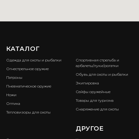
КАТАЛОГ
ㅤ
Одежда для охоты и рыбалки
Спортивная стрельба и
арбалеты/луки/рогатки
Огнестрельное оружие
Обувь для охоты и рыбалки
Патроны
Экипировка
Пневматическое оружие
Сейфы оружейные
Ножи
Товары для туризма
Оптика
Снаряжение для охоты
Тепловизоры для охоты
ㅤ
ДРУГОЕ