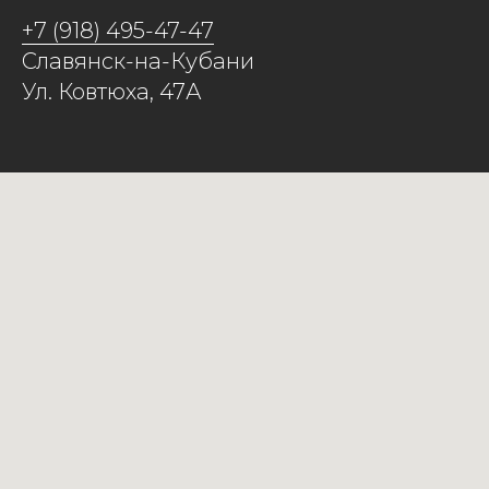
+7 (918) 495-47-47
Славянск-на-Кубани
Ул. Ковтюха, 47А