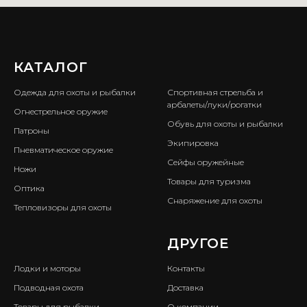
КАТАЛОГ
ㅤ
Одежда для охоты и рыбалки
Спортивная стрельба и
арбалеты/луки/рогатки
Огнестрельное оружие
Обувь для охоты и рыбалки
Патроны
Экипировка
Пневматическое оружие
Сейфы оружейные
Ножи
Товары для туризма
Оптика
Снаряжение для охоты
Тепловизоры для охоты
ㅤ
ДРУГОЕ
Лодки и моторы
Контакты
Подводная охота
Доставка
Товары для рыбалки
О компании