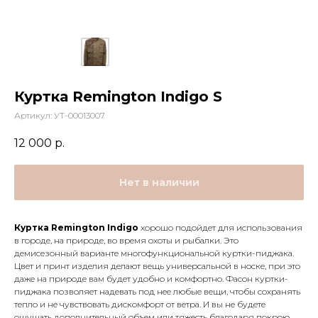
Куртка Remington Indigo S
Артикул:
УТ-00013007
12 000
р.
Нет в наличии
Куртка Remington Indigo
хорошо подойдет для использования
в городе, на природе, во время охоты и рыбалки. Это
демисезонный варианте многофункциональной куртки-пиджака.
Цвет и принт изделия делают вещь универсальной в носке, при это
даже на природе вам будет удобно и комфортно. Фасон куртки-
пиджака позволяет надевать под нее любые вещи, чтобы сохранять
тепло и не чувствовать дискомфорт от ветра. И вы не будете
ощущать дополнительный объем или тяжесть благодаря покрою