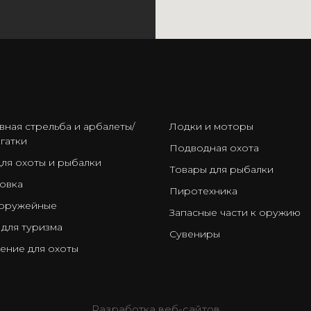
ㅤ
вная стрельба и арбалеты/
Лодки и моторы
гатки
Подводная охота
для охоты и рыбалки
Товары для рыбалки
овка
Пиротехника
оружейные
Запасные части к оружию
 для туризма
Сувениры
ение для охоты
Разработка веб-сайтов