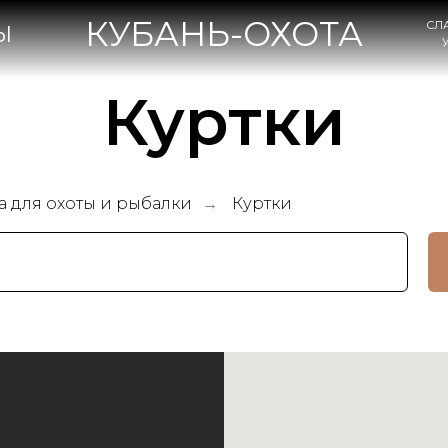
КУБАНЬ-ОХОТА
СЛАВЯНСК-НА-КУБА
УЛ. КОВТЮХА, 47А
Куртки
 для охоты и рыбалки
Куртки
→