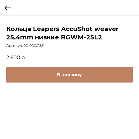
Кольца Leapers AccuShot weaver
25,4mm низкие RGWM-25L2
Артикул:
00-00001851
2 600
р.
В корзину