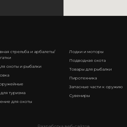
ㅤ
вная стрельба и арбалеты/
Лодки и моторы
гатки
Подводная охота
для охоты и рыбалки
Товары для рыбалки
овка
Пиротехника
оружейные
Запасные части к оружию
 для туризма
Сувениры
ение для охоты
Разработка веб-сайтов