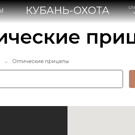
КУБАНЬ-ОХОТА
СЛАВЯНСК-НА-КУБА
УЛ. КОВТЮХА, 47А
ические при
а
Оптические прицелы
→