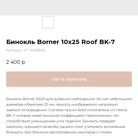
Бинокль Borner 10x25 Roof BK-7
Артикул:
УТ-00018505
2 400
р.
Нет в наличии
Бинокль Borner 10x25 для дневных наблюдений. За счет небольшого
диаметра объектива 25 мм, яркость изображения напрямую
зависит от освещения. Система призм Roof изготовлена из стекла
BK-7, которое имеет высокий коэффициент преломления, что
способствует уменьшению угла падения. Бинокль передает
картинку хорошего качества, однако стоит учитывать возможные
блэкауты при близком расположении окуляров к глазам.