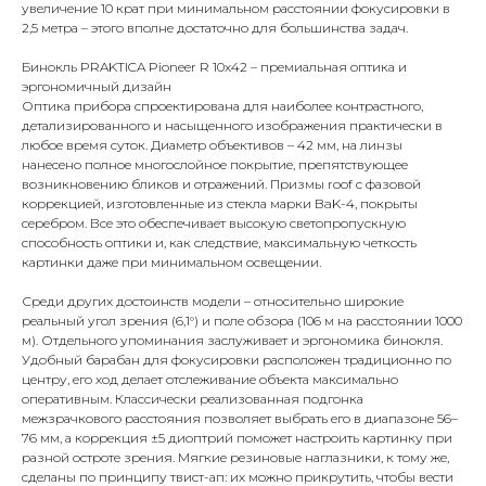
увеличение 10 крат при минимальном расстоянии фокусировки в
2,5 метра – этого вполне достаточно для большинства задач.
Бинокль PRAKTICA Pioneer R 10x42 – премиальная оптика и
эргономичный дизайн
Оптика прибора спроектирована для наиболее контрастного,
детализированного и насыщенного изображения практически в
любое время суток. Диаметр объективов – 42 мм, на линзы
нанесено полное многослойное покрытие, препятствующее
возникновению бликов и отражений. Призмы roof с фазовой
коррекцией, изготовленные из стекла марки BaK-4, покрыты
серебром. Все это обеспечивает высокую светопропускную
способность оптики и, как следствие, максимальную четкость
картинки даже при минимальном освещении.
Среди других достоинств модели – относительно широкие
реальный угол зрения (6,1°) и поле обзора (106 м на расстоянии 1000
м). Отдельного упоминания заслуживает и эргономика бинокля.
Удобный барабан для фокусировки расположен традиционно по
центру, его ход делает отслеживание объекта максимально
оперативным. Классически реализованная подгонка
межзрачкового расстояния позволяет выбрать его в диапазоне 56–
76 мм, а коррекция ±5 диоптрий поможет настроить картинку при
разной остроте зрения. Мягкие резиновые наглазники, к тому же,
сделаны по принципу твист-ап: их можно прикрутить, чтобы вести