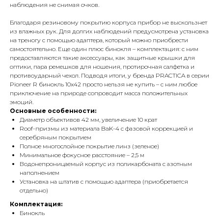
наблюдения не снимая очков.
Благодаря резиновому покрытию корпуса прибор не выскользнет
из влажных рук. Для долгих наблюдений предусмотрена установка
на треногу с помощью адаптера, который можно приобрести
самостоятельно. Еще один плюс бинокля – комплектация: с ним
предоставляются такие аксессуары, как защитные крышки для
оптики, пара ремешков для ношения, протирочная салфетка и
противоударный чехол. Подводя итоги, у бренда PRACTICA в серии
Pioneer R бинокль 10x42 просто нельзя не купить – с ним любое
приключение на природе сопроводит масса положительных
эмоций.
Основные особенности:
Диаметр объективов 42 мм, увеличение 10 крат
Roof-призмы из материала BaK-4 с фазовой коррекцией и
серебряным покрытием
Полное многослойное покрытие линз (зеленое)
Минимальное фокусное расстояние – 2,5 м
Водонепроницаемый корпус из поликарбоната с азотным
наполнением
Установка на штатив с помощью адаптера (приобретается
отдельно)
Комплектация:
Бинокль