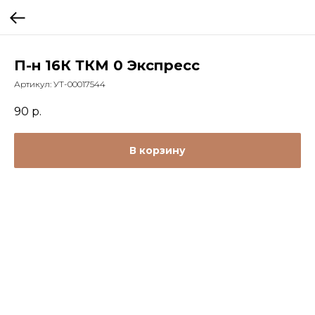
П-н 16К ТКМ 0 Экспресс
Артикул:
УТ-00017544
90
р.
В корзину