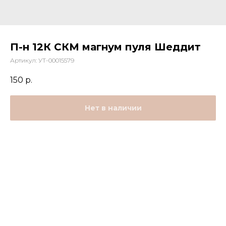
П-н 12К СКМ магнум пуля Шеддит
Артикул:
УТ-00015579
150
р.
Нет в наличии