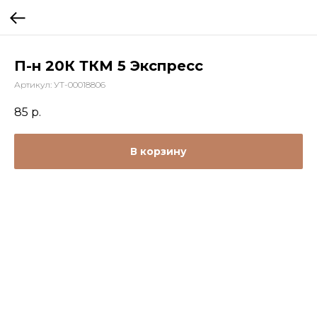
П-н 20К ТКМ 5 Экспресс
Артикул:
УТ-00018806
85
р.
В корзину