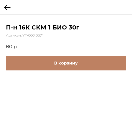
П-н 16К СКМ 1 БИО 30г
Артикул:
УТ-00010874
80
р.
В корзину