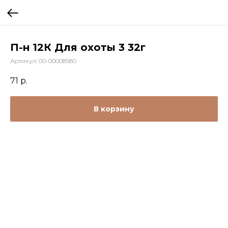
П-н 12К Для охоты 3 32г
Артикул:
00-00008580
71
р.
В корзину