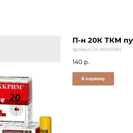
П-н 20К ТКМ п
Артикул:
00-00002584
140
р.
В корзину