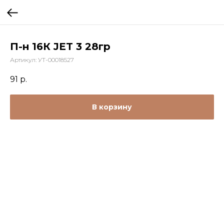
П-н 16К JET 3 28гр
Артикул:
УТ-00018527
91
р.
В корзину