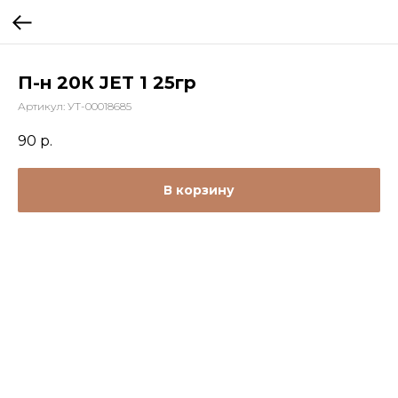
П-н 20К JET 1 25гр
Артикул:
УТ-00018685
90
р.
В корзину