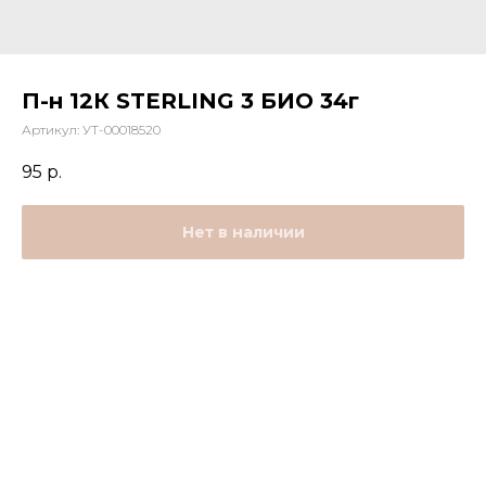
П-н 12К STERLING 3 БИО 34г
Артикул:
УТ-00018520
95
р.
Нет в наличии