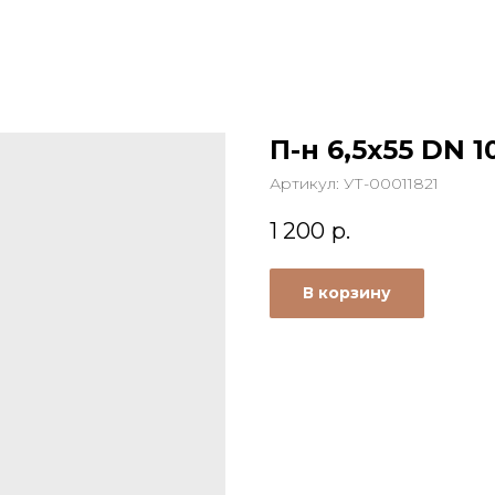
П-н 6,5x55 DN 1
Артикул:
УТ-00011821
1 200
р.
В корзину