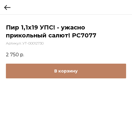
Пир 1,1х19 УПС! - ужасно
прикольный салют! РС7077
Артикул:
УТ-00012730
2 750
р.
В корзину