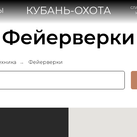
КУБАНЬ-ОХОТА
СЛАВЯНСК-НА-КУБА
УЛ. КОВТЮХА, 47А
Фейерверки
ехника
Фейерверки
→