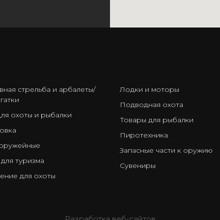
ㅤ
вная стрельба и арбалеты/
Лодки и моторы
гатки
Подводная охота
для охоты и рыбалки
Товары для рыбалки
овка
Пиротехника
оружейные
Запасные части к оружию
 для туризма
Сувениры
ение для охоты
Разработка веб-сайтов