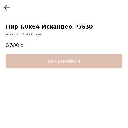
Пир 1,0х64 Искандер Р7530
Артикул:
УТ-00010691
8 300
р.
Нет в наличии