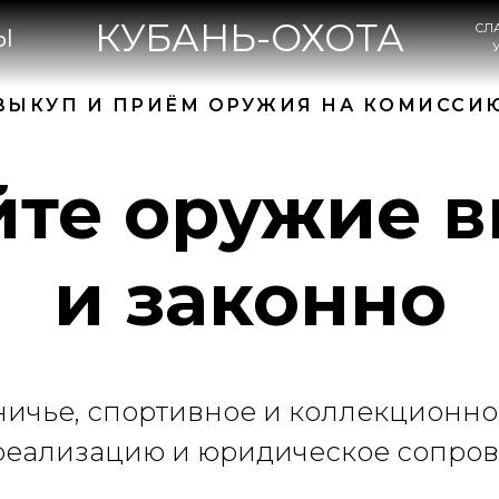
КУБАНЬ-ОХОТА
СЛАВЯНСК-НА-КУБА
УЛ. КОВТЮХА, 47А
ВЫКУП И ПРИЁМ ОРУЖИЯ НА КОМИССИ
те оружие 
и законно
ичье, спортивное и коллекционно
 реализацию и юридическое сопро