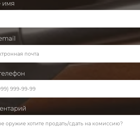
 имя
email
телефон
ентарий