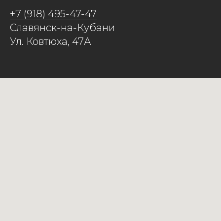
+7 (918) 495-47-47
Славянск-на-Кубани
Ул. Ковтюха, 47А