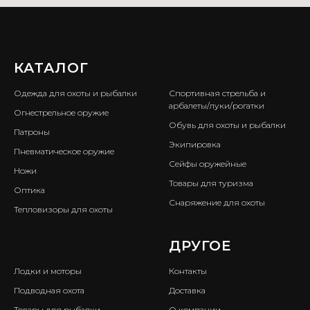
КАТАЛОГ
ㅤ
Одежда для охоты и рыбалки
Спортивная стрельба и
арбалеты/луки/рогатки
Огнестрельное оружие
Обувь для охоты и рыбалки
Патроны
Экипировка
Пневматическое оружие
Сейфы оружейные
Ножи
Товары для туризма
Оптика
Снаряжение для охоты
Тепловизоры для охоты
ㅤ
ДРУГОЕ
Лодки и моторы
Контакты
Подводная охота
Доставка
Товары для рыбалки
О компании