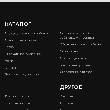
КАТАЛОГ
ㅤ
Одежда для охоты и рыбалки
Спортивная стрельба и
арбалеты/луки/рогатки
Огнестрельное оружие
Обувь для охоты и рыбалки
Патроны
Экипировка
Пневматическое оружие
Сейфы оружейные
Ножи
Товары для туризма
Оптика
Снаряжение для охоты
Тепловизоры для охоты
ㅤ
ДРУГОЕ
Лодки и моторы
Контакты
Подводная охота
Доставка
Товары для рыбалки
О компании