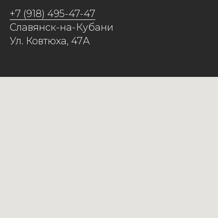
+7 (918) 495-47-47
Славянск-на-Кубани
Ул. Ковтюха, 47А