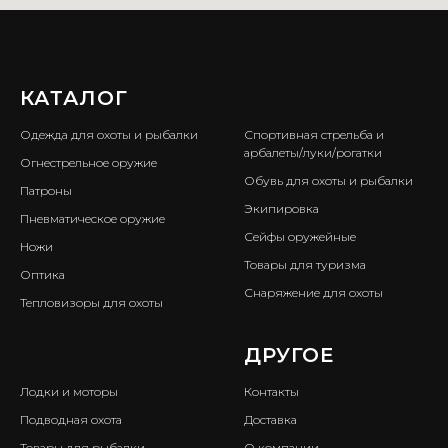
КАТАЛОГ
ㅤ
Одежда для охоты и рыбалки
Спортивная стрельба и
арбалеты/луки/рогатки
Огнестрельное оружие
Обувь для охоты и рыбалки
Патроны
Экипировка
Пневматическое оружие
Сейфы оружейные
Ножи
Товары для туризма
Оптика
Снаряжение для охоты
Тепловизоры для охоты
ㅤ
ДРУГОЕ
Лодки и моторы
Контакты
Подводная охота
Доставка
Товары для рыбалки
О компании