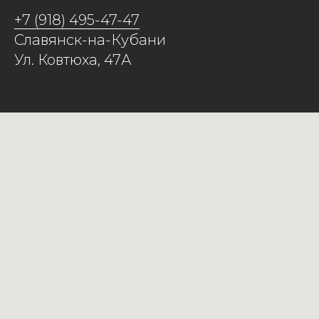
+7 (918) 495-47-47
Славянск-на-Кубани
Ул. Ковтюха, 47А